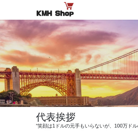
コ
ナ
ン
ビ
テ
ゲ
ン
ー
ツ
シ
へ
ョ
ス
ン
キ
に
ッ
移
プ
動
代表挨拶
“笑顔は1ドルの元手もいらないが、100万ド